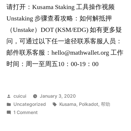
请打开：Kusama Staking 工具操作视频
Unstaking 步骤查看攻略：如何解抵押
（Unstake）DOT (KSM/EDG) 如有更多疑
问，可通过以下任一途径联系客服人员：
邮件联系客服：hello@mathwallet.org 工作
时间：周一至周五10：00-19：00
Posted
cuicui
January 3, 2020
by
Posted
Tags:
Uncategorized
Kusama
,
Polkadot
,
帮助
in
on
1 Comment
如
何