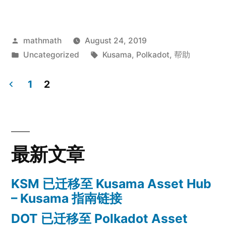
Posted
mathmath
August 24, 2019
by
Posted
Tags:
Uncategorized
Kusama
,
Polkadot
,
帮助
in
1
2
Posts
navigation
最新文章
KSM 已迁移至 Kusama Asset Hub
– Kusama 指南链接
DOT 已迁移至 Polkadot Asset