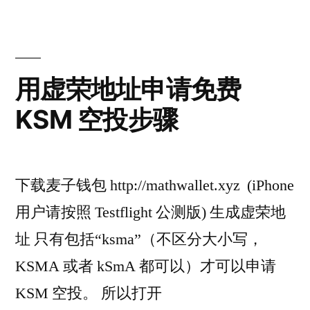
使
用
Kusama
Staking
用虚荣地址申请免费
工
KSM 空投步骤
具
下载麦子钱包 http://mathwallet.xyz (iPhone
用户请按照 Testflight 公测版) 生成虚荣地
址 只有包括“ksma”（不区分大小写，
KSMA 或者 kSmA 都可以）才可以申请
KSM 空投。 所以打开