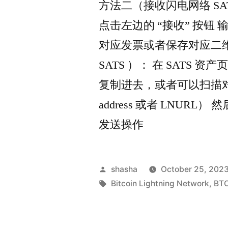
方法二（接收闪电网络 SAT
点击左边的 “接收” 按钮 
对应发票或者保存对应二
SATS ）： 在 SATS 
复制进去，或者可以扫描对应
address 或者 LNURL
发送操作
Posted
shasha
October 25, 202
by
Tags:
Bitcoin Lightning Network
,
BT