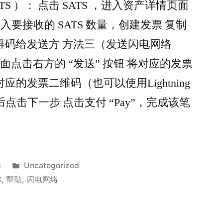
S ）： 点击 SATS ，进入资产详情页面
输入要接收的 SATS 数量，创建发票 复制
维码给发送方 方法三（发送闪电网络
资产页面点击右方的 “发送” 按钮 将对应的发票
的发票二维码（也可以使用Lightning
） 然后点击下一步 点击支付 “Pay”，完成该笔
Posted
3
Uncategorized
in
C
,
帮助
,
闪电网络