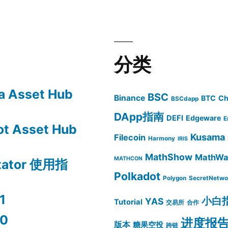
分类
 Asset Hub
BSC
Binance
BTC
Ch
BSCdapp
DApp指南
DEFI
Edgeware
E
t Asset Hub
Kusama
Filecoin
Harmony
IRIS
MathShow
MathWal
MATHCON
itator 使用指
Polkadot
Polygon
SecretNetwo
1
小白
YAS
Tutorial
交易所
合作
0
进度报
版本
糖果空投
跨链