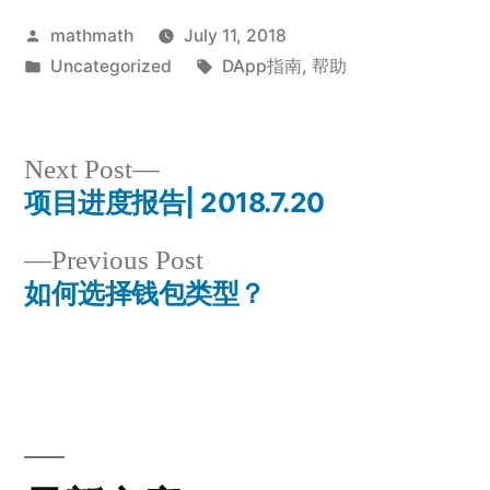
Posted
mathmath
July 11, 2018
by
Posted
Tags:
Uncategorized
DApp指南
,
帮助
in
Next
Next Post
post:
项目进度报告| 2018.7.20
Post
Previous
Previous Post
navigation
post:
如何选择钱包类型？