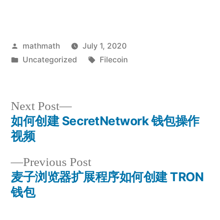
Posted
mathmath
July 1, 2020
by
Posted
Tags:
Uncategorized
Filecoin
in
Next
Next Post
post:
如何创建 SecretNetwork 钱包操作
Post
视频
navigation
Previous
Previous Post
post:
麦子浏览器扩展程序如何创建 TRON
钱包