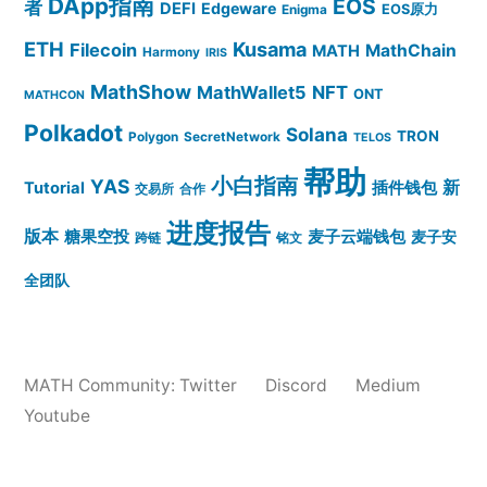
DApp指南
EOS
者
DEFI
Edgeware
EOS原力
Enigma
ETH
Kusama
Filecoin
MathChain
MATH
Harmony
IRIS
MathShow
MathWallet5
NFT
ONT
MATHCON
Polkadot
Solana
TRON
Polygon
SecretNetwork
TELOS
帮助
小白指南
YAS
插件钱包
新
Tutorial
交易所
合作
进度报告
版本
糖果空投
麦子云端钱包
麦子安
跨链
铭文
全团队
MATH Community:
Twitter
Discord
Medium
Youtube