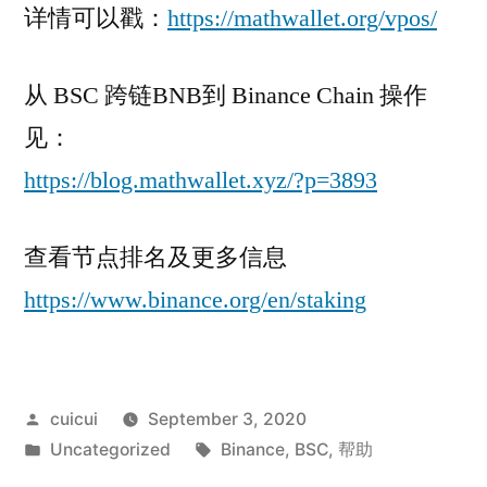
详情可以戳：
https://mathwallet.org/vpos/
从 BSC 跨链BNB到 Binance Chain 操作
见：
https://blog.mathwallet.xyz/?p=3893
查看节点排名及更多信息
https://www.binance.org/en/staking
Posted
cuicui
September 3, 2020
by
Posted
Tags:
Uncategorized
Binance
,
BSC
,
帮助
in