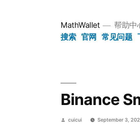
Skip
to
MathWallet
帮助中
content
搜索
官网
常见问题
Binance
Posted
cuicui
September 3, 20
by