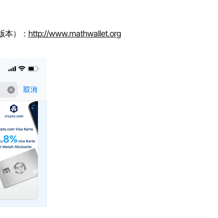
e 版本）：
http://www.mathwallet.org