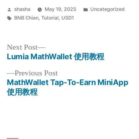
Posted
Posted
shasha
May 19, 2025
Uncategorized
by
Tags:
in
BNB Chian
,
Tutorial
,
USD1
Next
Next Post
post:
Lumia MathWallet 使用教程
Post
Previous
Previous Post
navigation
post:
MathWallet Tap-To-Earn MiniApp
使用教程