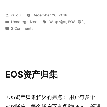
Posted
cuicui
December 26, 2018
by
Posted
Tags:
Uncategorized
DApp指南
,
EOS
,
帮助
in
on
3 Comments
麦
子
红
包
使
用
EOS资产归集
说
明
EOS资产归集解决的痛点： 用户有多个
EOS账户，每个账户下有多种token，管理