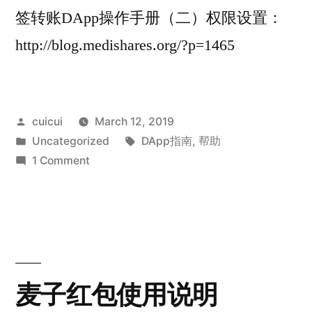
签转账DApp操作手册（二）权限设置：
http://blog.medishares.org/?p=1465
Posted
cuicui
March 12, 2019
by
Posted
Tags:
Uncategorized
DApp指南
,
帮助
in
on
1 Comment
EOS-
多
签
工
具
箱
麦子红包使用说明
DApp