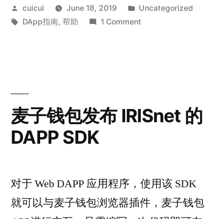
Posted
Posted
cuicui
June 18, 2019
Uncategorized
by
Tags:
in
on
DApp指南
,
帮助
1 Comment
如
何
提
取
麦
子
麦子钱包发布 IRISnet 的
理
DAPP SDK
财
DApp
收
益
对于 Web DAPP 应用程序，使用该 SDK
及
本
就可以与麦子钱包浏览器插件，麦子钱包
金