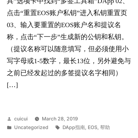
具”选项卡中找到“多签工具箱”DApp 02、
点击“重置EOS账户私钥”进入私钥重置页
03、输入要重置的EOS账户名和提议名
称，点击“下一步”生成新的公钥和私钥。
（提议名称可以随意填写，但必须使用小
写字母或1-5数字，最长13位，另外避免与
之前已经发起过的多签提议名字相同）
[…]
Posted
cuicui
March 28, 2019
by
Posted
Tags:
Uncategorized
DApp指南
,
EOS
,
帮助
in