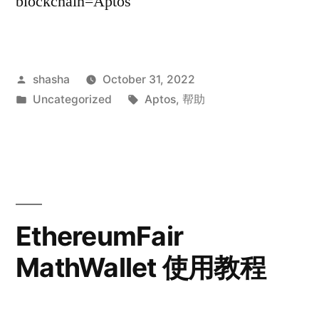
blockchain=Aptos
Posted
shasha
October 31, 2022
by
Posted
Tags:
Uncategorized
Aptos
,
帮助
in
EthereumFair
MathWallet 使用教程