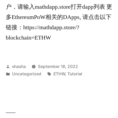
户，请输入mathdapp.store打开dapp列表 更
多EthereumPoW相关的DApps, 请点击以下
链接：https://mathdapp.store/?
blockchain=ETHW
Posted
shasha
September 16, 2022
by
Posted
Tags:
Uncategorized
ETHW
,
Tutorial
in