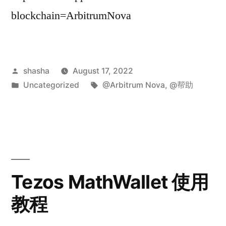
blockchain=ArbitrumNova
Posted
shasha
August 17, 2022
by
Posted
Tags:
Uncategorized
@Arbitrum Nova
,
@帮助
in
Tezos MathWallet 使用
教程