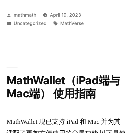
Posted
mathmath
April 19, 2023
by
Posted
Tags:
Uncategorized
MathVerse
in
MathWallet（iPad端与
Mac端） 使用指南
MathWallet 现已支持 iPad 和 Mac 并为其