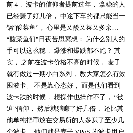
前 4， 波卡的信仰者提前过年， 拿稳的人
已经赚了好几倍， 中途下车的都只能当一
锅“酸菜鱼”， 心里是又酸又菜又多余…
“酸菜鱼们”日夜苦思冥想： 为什么别人的
手可以这么稳， 爆涨和爆跌都不跑？ 其
实， 之前在波卡价格不高的时候， 麦子
就有做过一期小白系列， 教大家怎么有效
囤波卡。 不是靠心态好， 而是他们看到
波卡跌的时候， 想操作也操作不了， “被
迫”信仰， 然后就躺赚了好几倍， 还比其
他单纯把币放在交易所的人多赚了至少几
个波卡， 他们就是麦子 VPoS 的波卡用户