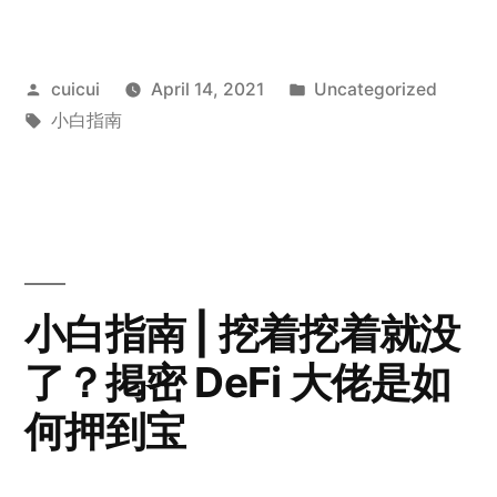
Posted
Posted
cuicui
April 14, 2021
Uncategorized
by
Tags:
in
小白指南
小白指南 | 挖着挖着就没
了？掲密 DeFi 大佬是如
何押到宝