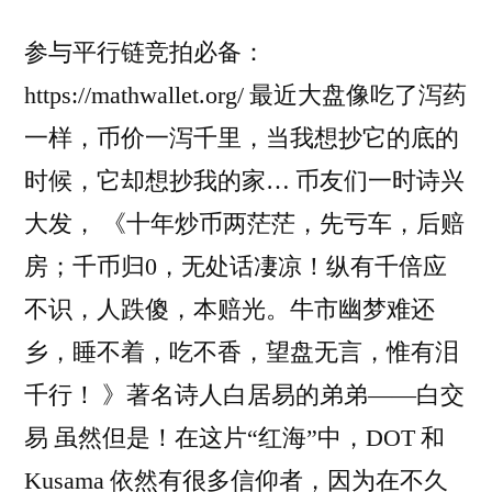
参与平行链竞拍必备：
https://mathwallet.org/ 最近大盘像吃了泻药
一样，币价一泻千里，当我想抄它的底的
时候，它却想抄我的家… 币友们一时诗兴
大发， 《十年炒币两茫茫，先亏车，后赔
房；千币归0，无处话凄凉！纵有千倍应
不识，人跌傻，本赔光。牛市幽梦难还
乡，睡不着，吃不香，望盘无言，惟有泪
千行！ 》著名诗人白居易的弟弟——白交
易 虽然但是！在这片“红海”中，DOT 和
Kusama 依然有很多信仰者，因为在不久