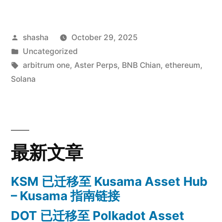
Posted
shasha
October 29, 2025
by
Posted
Uncategorized
in
Tags:
arbitrum one
,
Aster Perps
,
BNB Chian
,
ethereum
,
Solana
最新文章
KSM 已迁移至 Kusama Asset Hub
– Kusama 指南链接
DOT 已迁移至 Polkadot Asset