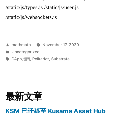
/static/js/types.js /static/js/user.js
/static/js/websockets.js
Posted
mathmath
November 17, 2020
by
Posted
Uncategorized
in
Tags:
DApp指南
,
Polkadot
,
Substrate
最新文章
KSM 已迁移至 Kusama Asset Hub