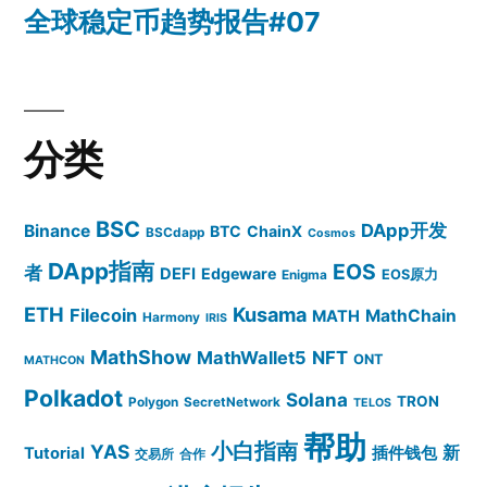
全球稳定币趋势报告#07
分类
BSC
DApp开发
Binance
BTC
ChainX
BSCdapp
Cosmos
DApp指南
EOS
者
DEFI
Edgeware
EOS原力
Enigma
ETH
Kusama
Filecoin
MathChain
MATH
Harmony
IRIS
MathShow
MathWallet5
NFT
ONT
MATHCON
Polkadot
Solana
TRON
Polygon
SecretNetwork
TELOS
帮助
小白指南
YAS
插件钱包
新
Tutorial
交易所
合作