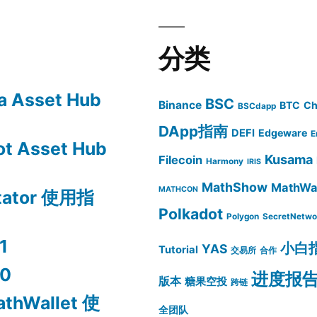
分类
 Asset Hub
BSC
Binance
BTC
Ch
BSCdapp
DApp指南
DEFI
Edgeware
E
t Asset Hub
Kusama
Filecoin
Harmony
IRIS
MathShow
MathWal
MATHCON
itator 使用指
Polkadot
Polygon
SecretNetwo
1
小白
YAS
Tutorial
交易所
合作
0
进度报
版本
糖果空投
跨链
athWallet 使
全团队