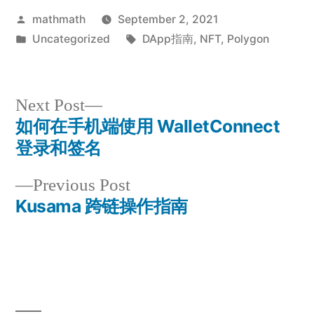
Posted
mathmath
September 2, 2021
by
Posted
Tags:
Uncategorized
DApp指南
,
NFT
,
Polygon
in
Next
Next Post
post:
如何在手机端使用 WalletConnect
Post
登录和签名
navigation
Previous
Previous Post
post:
Kusama 跨链操作指南