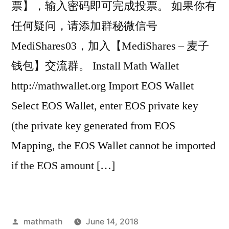
票】，输入密码即可完成投票。 如果你有
任何疑问，请添加群秘微信号
MediShares03，加入【MediShares – 麦子
钱包】交流群。 Install Math Wallet
http://mathwallet.org Import EOS Wallet
Select EOS Wallet, enter EOS private key
(the private key generated from EOS
Mapping, the EOS Wallet cannot be imported
if the EOS amount […]
Posted
mathmath
June 14, 2018