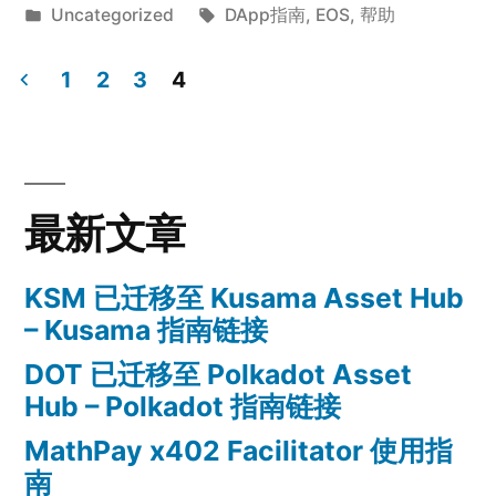
by
Posted
Tags:
Uncategorized
DApp指南
,
EOS
,
帮助
in
1
2
3
4
Posts
navigation
最新文章
KSM 已迁移至 Kusama Asset Hub
– Kusama 指南链接
DOT 已迁移至 Polkadot Asset
Hub – Polkadot 指南链接
MathPay x402 Facilitator 使用指
南