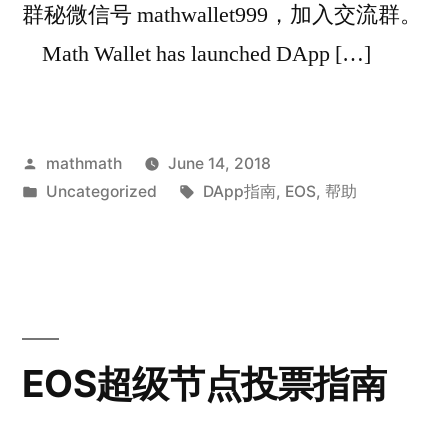
群秘微信号 mathwallet999，加入交流群。
Math Wallet has launched DApp […]
Posted
mathmath
June 14, 2018
by
Posted
Tags:
Uncategorized
DApp指南
,
EOS
,
帮助
in
EOS超级节点投票指南