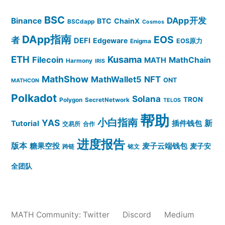
BSC
DApp开发
Binance
BTC
ChainX
BSCdapp
Cosmos
DApp指南
EOS
者
DEFI
Edgeware
EOS原力
Enigma
ETH
Kusama
Filecoin
MathChain
MATH
Harmony
IRIS
MathShow
MathWallet5
NFT
ONT
MATHCON
Polkadot
Solana
TRON
Polygon
SecretNetwork
TELOS
帮助
小白指南
YAS
插件钱包
新
Tutorial
交易所
合作
进度报告
版本
糖果空投
麦子云端钱包
麦子安
跨链
铭文
全团队
MATH Community:
Twitter
Discord
Medium