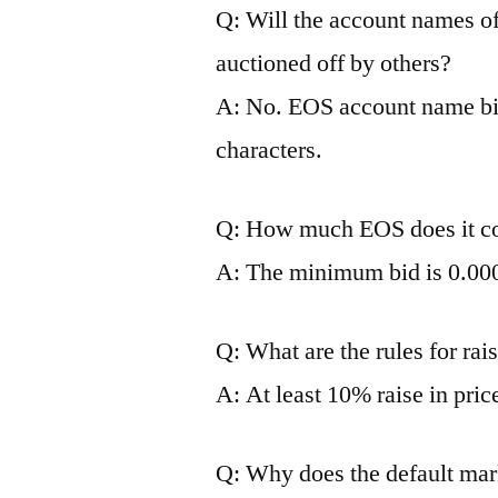
Q: Will the account names of
auctioned off by others?
A: No. EOS account name bid
characters.
Q: How much EOS does it cos
A: The minimum bid is 0.00
Q: What are the rules for rai
A: At least 10% raise in pric
Q: Why does the default mar